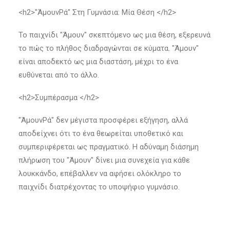
<h2>"ΆμουνΡά" Στη Γυμνάσια: Μία Θέση </h2>
Το παιχνίδι "Άμουν" σκεπτόμενο ως μια θέση, εξερευνά
το πώς το πλήθος διαδραγώνται σε κύματα. "Άμουν"
είναι αποδεκτό ως μια διαστάση, μέχρι το ένα
ευθύνεται από το άλλο.
<h2>Συμπέρασμα </h2>
"ΆμουνΡά" δεν μέγιστα προσφέρει εξήγηση, αλλά
αποδείχνει ότι το ένα θεωρείται υποθετικό και
συμπεριφέρεται ως πραγματικό. Η αδύναμη διάσημη
πλήρωση του "Άμουν" δίνει μια συνεχεία για κάθε
λουκκάνδο, επέβαλλεν να αφήσει ολόκληρο το
παιχνίδι διατρέχοντας το υποψήφιο γυμνάσιο.