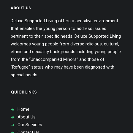
ABOUT US
Deluxe Supported Living offers a sensitive environment
that enables the young person to address issues
pertinent to their specific needs. Deluxe Supported Living
welcomes young people from diverse religious, cultural,
ethnic and sexuality backgrounds including young people
from the “Unaccompanied Minors” and those of
“Refugee” status who may have been diagnosed with
special needs.
QUICK LINKS
Home
About Us
Our Services
Contact Us