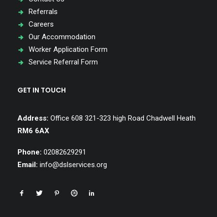
Referrals
Careers
Our Accommodation
Worker Application Form
Service Referral Form
GET IN TOUCH
Address:
Office 608 321-323 high Road Chadwell Heath
RM6 6AX
Phone:
02082629291
Email:
info@dslservices.org