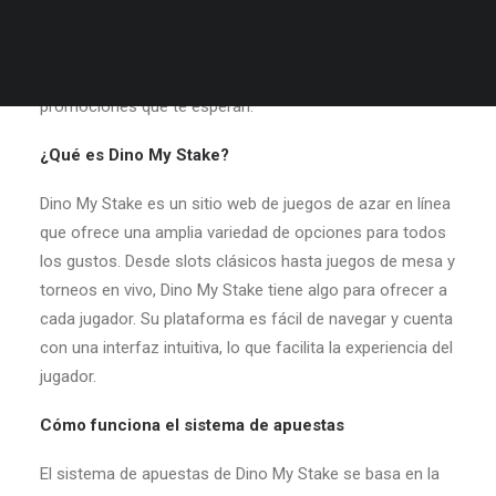
comunidad de jugadores. En este artículo, exploraremos
qué ofrece Dino My Stake, cómo funciona su sistema de
apuestas y premios, y por supuesto, las grandes
promociones que te esperan.
¿Qué es Dino My Stake?
Dino My Stake es un sitio web de juegos de azar en línea
que ofrece una amplia variedad de opciones para todos
los gustos. Desde slots clásicos hasta juegos de mesa y
torneos en vivo, Dino My Stake tiene algo para ofrecer a
cada jugador. Su plataforma es fácil de navegar y cuenta
con una interfaz intuitiva, lo que facilita la experiencia del
jugador.
Cómo funciona el sistema de apuestas
El sistema de apuestas de Dino My Stake se basa en la