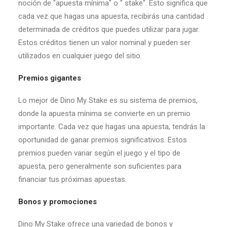
noción de "apuesta mínima" o " stake". Esto significa que
cada vez que hagas una apuesta, recibirás una cantidad
determinada de créditos que puedes utilizar para jugar.
Estos créditos tienen un valor nominal y pueden ser
utilizados en cualquier juego del sitio.
Premios gigantes
Lo mejor de Dino My Stake es su sistema de premios,
donde la apuesta mínima se convierte en un premio
importante. Cada vez que hagas una apuesta, tendrás la
oportunidad de ganar premios significativos. Estos
premios pueden variar según el juego y el tipo de
apuesta, pero generalmente son suficientes para
financiar tus próximas apuestas.
Bonos y promociones
Dino My Stake ofrece una variedad de bonos y