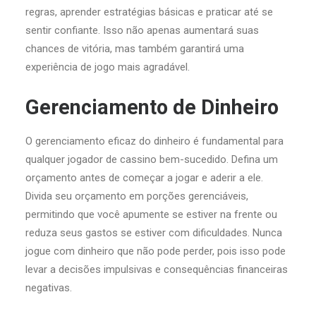
regras, aprender estratégias básicas e praticar até se
sentir confiante. Isso não apenas aumentará suas
chances de vitória, mas também garantirá uma
experiência de jogo mais agradável.
Gerenciamento de Dinheiro
O gerenciamento eficaz do dinheiro é fundamental para
qualquer jogador de cassino bem-sucedido. Defina um
orçamento antes de começar a jogar e aderir a ele.
Divida seu orçamento em porções gerenciáveis,
permitindo que você apumente se estiver na frente ou
reduza seus gastos se estiver com dificuldades. Nunca
jogue com dinheiro que não pode perder, pois isso pode
levar a decisões impulsivas e consequências financeiras
negativas.