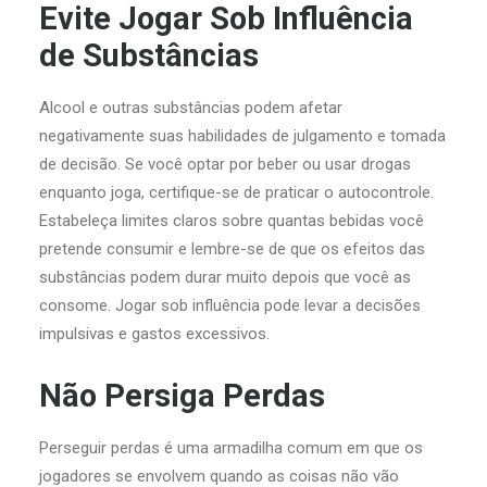
Evite Jogar Sob Influência
de Substâncias
Alcool e outras substâncias podem afetar
negativamente suas habilidades de julgamento e tomada
de decisão. Se você optar por beber ou usar drogas
enquanto joga, certifique-se de praticar o autocontrole.
Estabeleça limites claros sobre quantas bebidas você
pretende consumir e lembre-se de que os efeitos das
substâncias podem durar muito depois que você as
consome. Jogar sob influência pode levar a decisões
impulsivas e gastos excessivos.
Não Persiga Perdas
Perseguir perdas é uma armadilha comum em que os
jogadores se envolvem quando as coisas não vão