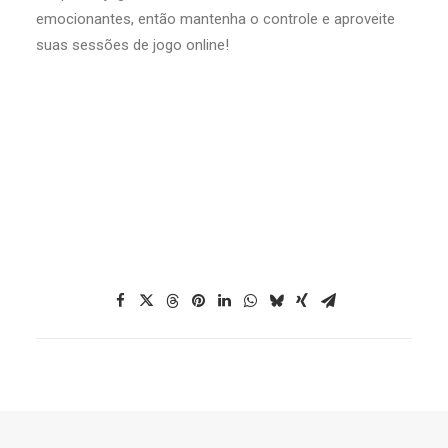
emocionantes, então mantenha o controle e aproveite
suas sessões de jogo online!