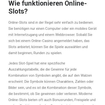
Wie funktionieren Online-
Slots?
Online-Slots sind in der Regel sehr einfach zu bedienen.
Sie benötigen nur einen Computer oder ein mobiles Gerät
mit Internetzugang und einem Webbrowser. Sobald Sie
sich bei einem Online-Casino angemeldet haben, das
Slots anbietet, können Sie die Spiele auswählen und
damit beginnen, Runden zu spielen.
Jedes Slot-Spiel hat eine spezifische
Auszahlungstabelle, die die Gewinne für jede
Kombination von Symbolen angibt, die auf den Walzen
erscheint. Die Symbole können Charaktere, Zahlen oder
Bilder sein, und es ist die Kombination dieser Symbole,
die bestimmt, ob Sie gewinnen oder verlieren. Moderne
Online-Slots bieten oft auch Bonusrunden, Freispiele und