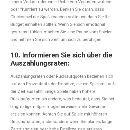
einem Verlust oder einer Reihe von Verlusten wütend
oder frustriert zu werden. Denken Sie daran, dass
Glücksspiel nur Spaß machen sollte und dass Sie Ihr
Budget einhalten sollten. Wenn Sie sich emotional
gestresst fühlen, machen Sie eine Pause vom Spielen
und nehmen Sie sich Zeit, um sich zu beruhigen.
10. Informieren Sie sich über die
Auszahlungsraten:
Auszahlungsraten oder Rücklaufquoten beziehen sich
auf den Prozentsatz der Einsätze, die ein Spiel im Laufe
der Zeit auszahlt. Einige Spiele haben höhere
Rücklaufquoten als andere, was bedeutet, dass Sie bei
langfristigem Spiel möglicherweise mehr Gewinne
erzielen können. Achten Sie auf Spiele mit höheren
Rücklaufquoten, insbesondere wenn Sie planen, lange
Zeit zu spielen oder hohe Einsätze zu platzieren.