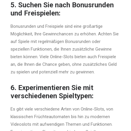
5. Suchen Sie nach Bonusrunden
und Freispielen:
Bonusrunden und Freispiele sind eine großartige
Möglichkeit, Ihre Gewinnchancen zu erhöhen. Achten Sie
auf Spiele mit regelmäßigen Bonusrunden oder
speziellen Funktionen, die Ihnen zusätzliche Gewinne
bieten können. Viele Online-Slots bieten auch Freispiele
an, die Ihnen die Chance geben, ohne zusätzliches Geld
zu spielen und potenziell mehr zu gewinnen.
6. Experimentieren Sie mit
verschiedenen Spieltypen:
Es gibt viele verschiedene Arten von Online-Slots, von
klassischen Früchteautomaten bis hin zu modernen
Videoslots mit aufwendigen Themen und Funktionen.