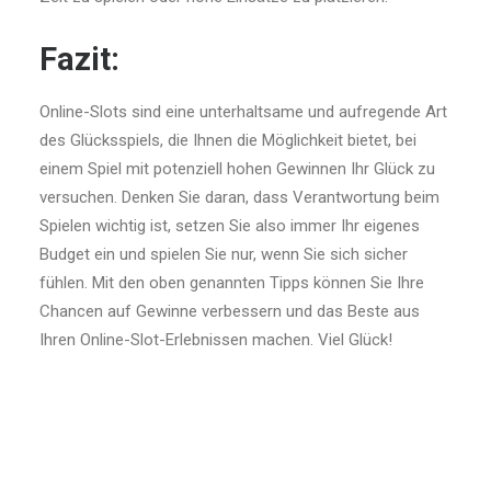
Fazit:
Online-Slots sind eine unterhaltsame und aufregende Art
des Glücksspiels, die Ihnen die Möglichkeit bietet, bei
einem Spiel mit potenziell hohen Gewinnen Ihr Glück zu
versuchen. Denken Sie daran, dass Verantwortung beim
Spielen wichtig ist, setzen Sie also immer Ihr eigenes
Budget ein und spielen Sie nur, wenn Sie sich sicher
fühlen. Mit den oben genannten Tipps können Sie Ihre
Chancen auf Gewinne verbessern und das Beste aus
Ihren Online-Slot-Erlebnissen machen. Viel Glück!