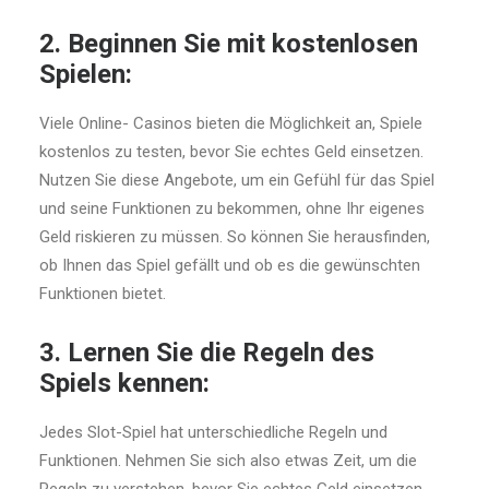
2. Beginnen Sie mit kostenlosen
Spielen:
Viele Online- Casinos bieten die Möglichkeit an, Spiele
kostenlos zu testen, bevor Sie echtes Geld einsetzen.
Nutzen Sie diese Angebote, um ein Gefühl für das Spiel
und seine Funktionen zu bekommen, ohne Ihr eigenes
Geld riskieren zu müssen. So können Sie herausfinden,
ob Ihnen das Spiel gefällt und ob es die gewünschten
Funktionen bietet.
3. Lernen Sie die Regeln des
Spiels kennen:
Jedes Slot-Spiel hat unterschiedliche Regeln und
Funktionen. Nehmen Sie sich also etwas Zeit, um die