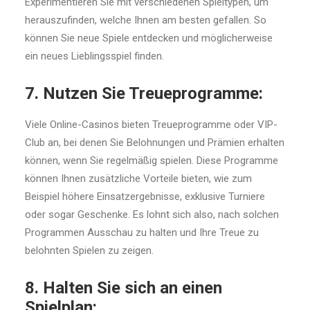
Experimentieren Sie mit verschiedenen Spieltypen, um
herauszufinden, welche Ihnen am besten gefallen. So
können Sie neue Spiele entdecken und möglicherweise
ein neues Lieblingsspiel finden.
7. Nutzen Sie Treueprogramme:
Viele Online-Casinos bieten Treueprogramme oder VIP-
Club an, bei denen Sie Belohnungen und Prämien erhalten
können, wenn Sie regelmäßig spielen. Diese Programme
können Ihnen zusätzliche Vorteile bieten, wie zum
Beispiel höhere Einsatzergebnisse, exklusive Turniere
oder sogar Geschenke. Es lohnt sich also, nach solchen
Programmen Ausschau zu halten und Ihre Treue zu
belohnten Spielen zu zeigen.
8. Halten Sie sich an einen
Spielplan: