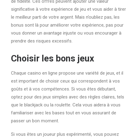
de fidélité. Ces offres peuvent ajouter une valeur
significative à votre expérience de jeu et vous aider à tirer
le meilleur parti de votre argent. Mais n’oubliez pas, les
bonus sont là pour améliorer votre expérience, pas pour
vous donner un avantage injuste ou vous encourager à
prendre des risques excessifs.
Choisir les bons jeux
Chaque casino en ligne propose une variété de jeux, et il
est important de choisir ceux qui correspondent à vos
goûts et à vos compétences. Si vous êtes débutant,
optez pour des jeux simples avec des règles claires, tels
que le blackjack ou la roulette. Cela vous aidera à vous
familiariser avec les bases tout en vous assurant de
passer un bon moment.
Si vous êtes un joueur plus expérimenté, vous pouvez