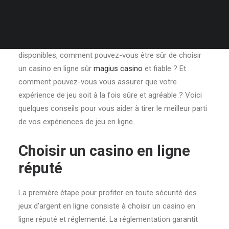
passionnante et pratique qui a révolutionné l’industrie du
jeu. Avec l’évolution de la technologie, les joueurs
peuvent désormais accéder à leurs jeux préférés depuis
le confort de leur domicile. Mais avec tant d’options
disponibles, comment pouvez-vous être sûr de choisir
un casino en ligne sûr
magius casino
et fiable ? Et
comment pouvez-vous vous assurer que votre
expérience de jeu soit à la fois sûre et agréable ? Voici
quelques conseils pour vous aider à tirer le meilleur parti
de vos expériences de jeu en ligne.
Choisir un casino en ligne
réputé
La première étape pour profiter en toute sécurité des
jeux d’argent en ligne consiste à choisir un casino en
ligne réputé et réglementé. La réglementation garantit