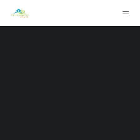
Our Vision
Our Mission
Our Values
Our Purpose
Our Work
Our Staff
Les meilleures façons
Deluxe Health Care Services
de profiter des jeux
Outreach Packages
Complex Services
d’argent en ligne en
Professional Services
toute sécurité
Individual Care Support Plans
Independence Programme
Respite Services
Les casinos en ligne offrent une expérience de jeu