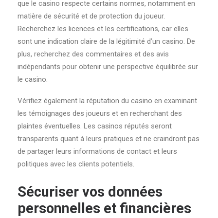
que le casino respecte certains normes, notamment en
matière de sécurité et de protection du joueur.
Recherchez les licences et les certifications, car elles
sont une indication claire de la légitimité d’un casino. De
plus, recherchez des commentaires et des avis
indépendants pour obtenir une perspective équilibrée sur
le casino.
Vérifiez également la réputation du casino en examinant
les témoignages des joueurs et en recherchant des
plaintes éventuelles. Les casinos réputés seront
transparents quant à leurs pratiques et ne craindront pas
de partager leurs informations de contact et leurs
politiques avec les clients potentiels.
Sécuriser vos données
personnelles et financières