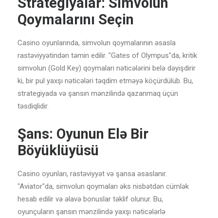
Strategiyalar: Simvolun
Qoymalarını Seçin
Casino oyunlarında, simvolun qoymalarının əsasla
rastəviyyətindən təmin edilir. "Gates of Olympus"da, kritik
simvolun (Gold Key) qoymaları nəticələrini belə dəyişdirir
ki, bir pul yaxşı nəticələri təqdim etməyə köçürdülüb. Bu,
strategiyada və şansın mənzilində qazanmaq üçün
təsdiqlidir.
Şans: Oyunun Elə Bir
Böyüklüyüsü
Casino oyunları, rastəviyyət və şansa əsaslanır.
"Aviator"da, simvolun qoymaları əks nisbətdən cümlək
hesab edilir və əlavə bonuslar təklif olunur. Bu,
oyunçuların şansın mənzilində yaxşı nəticələrlə