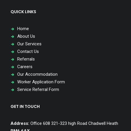
QUICK LINKS
Home
About Us
Our Services
Contact Us
Referrals
Careers
Our Accommodation
Worker Application Form
Service Referral Form
GET IN TOUCH
Address:
Office 608 321-323 high Road Chadwell Heath