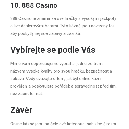
10. 888 Casino
888 Casino je známá za své hračky s vysokými jackpoty
a live dealerovými herami. Tyto kázně jsou navrženy tak,
aby poskytly nejvíce zábavy a zážitků.
Vybírejte se podle Vás
Mírně vám doporučujeme vybrat si jednu ze třemi
názvem vysoké kvality pro svou hračku, bezpečnost a
zábavu. Vždy uvažujte o tom, jak byl online kázní
prověřen a poskytujete pořádek a spravedlnost před tím,
než začnete hrát.
Závěr
Online kázně jsou na čele své kategorie, nabízíce širokou