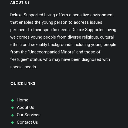
ABOUT US
Deluxe Supported Living offers a sensitive environment
that enables the young person to address issues
pertinent to their specific needs. Deluxe Supported Living
welcomes young people from diverse religious, cultural,
ethnic and sexuality backgrounds including young people
from the “Unaccompanied Minors” and those of
“Refugee” status who may have been diagnosed with
special needs.
QUICK LINKS
Home
About Us
Our Services
Contact Us