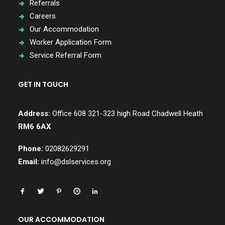
Referrals
Careers
Our Accommodation
Worker Application Form
Service Referral Form
GET IN TOUCH
Address:
Office 608 321-323 high Road Chadwell Heath
RM6 6AX
Phone:
02082629291
Email:
info@dslservices.org
OUR ACCOMMODATION