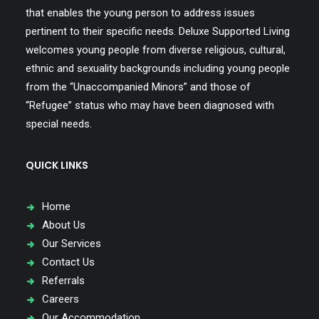
that enables the young person to address issues
pertinent to their specific needs. Deluxe Supported Living
welcomes young people from diverse religious, cultural,
ethnic and sexuality backgrounds including young people
from the “Unaccompanied Minors” and those of
“Refugee” status who may have been diagnosed with
special needs.
QUICK LINKS
Home
About Us
Our Services
Contact Us
Referrals
Careers
Our Accommodation