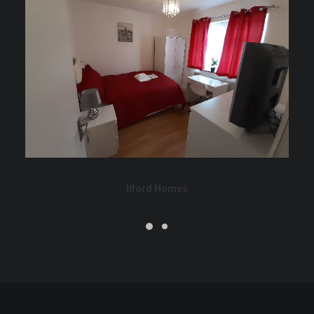
Ilford Homes