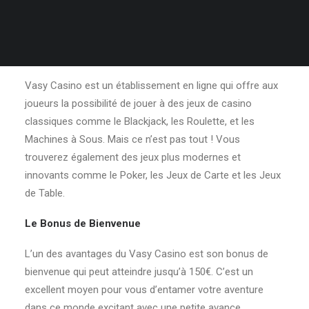
ligne propose une expérience de jeu unique et variée qui
comprend plus de 5000 jeux de hasard à jouer.
Qu’est-ce que Vasy Casino ?
Vasy Casino est un établissement en ligne qui offre aux
joueurs la possibilité de jouer à des jeux de casino
classiques comme le Blackjack, les Roulette, et les
Machines à Sous. Mais ce n’est pas tout ! Vous
trouverez également des jeux plus modernes et
innovants comme le Poker, les Jeux de Carte et les Jeux
de Table.
Le Bonus de Bienvenue
L’un des avantages du Vasy Casino est son bonus de
bienvenue qui peut atteindre jusqu’à 150€. C’est un
excellent moyen pour vous d’entamer votre aventure
dans ce monde excitant avec une petite avance