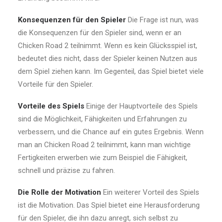
Konsequenzen für den Spieler
Die Frage ist nun, was
die Konsequenzen für den Spieler sind, wenn er an
Chicken Road 2 teilnimmt. Wenn es kein Glücksspiel ist,
bedeutet dies nicht, dass der Spieler keinen Nutzen aus
dem Spiel ziehen kann. Im Gegenteil, das Spiel bietet viele
Vorteile für den Spieler.
Vorteile des Spiels
Einige der Hauptvorteile des Spiels
sind die Möglichkeit, Fähigkeiten und Erfahrungen zu
verbessern, und die Chance auf ein gutes Ergebnis. Wenn
man an Chicken Road 2 teilnimmt, kann man wichtige
Fertigkeiten erwerben wie zum Beispiel die Fähigkeit,
schnell und präzise zu fahren.
Die Rolle der Motivation
Ein weiterer Vorteil des Spiels
ist die Motivation. Das Spiel bietet eine Herausforderung
für den Spieler, die ihn dazu anregt, sich selbst zu