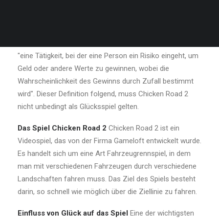
Die Definition von Glücksspiel
Bevor wir uns auf das
Spiel selbst einlassen, müssen wir wissen, was eigentlich
Glücksspiel ist. Die Bundesregierung definiert
https://chickenroad2.de/chicken-road/
Glücksspiel als
"eine Tätigkeit, bei der eine Person ein Risiko eingeht, um
Geld oder andere Werte zu gewinnen, wobei die
Wahrscheinlichkeit des Gewinns durch Zufall bestimmt
wird". Dieser Definition folgend, muss Chicken Road 2
nicht unbedingt als Glücksspiel gelten.
Das Spiel Chicken Road 2
Chicken Road 2 ist ein
Videospiel, das von der Firma Gameloft entwickelt wurde.
Es handelt sich um eine Art Fahrzeugrennspiel, in dem
man mit verschiedenen Fahrzeugen durch verschiedene
Landschaften fahren muss. Das Ziel des Spiels besteht
darin, so schnell wie möglich über die Ziellinie zu fahren.
Einfluss von Glück auf das Spiel
Eine der wichtigsten