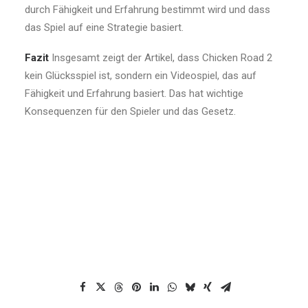
durch Fähigkeit und Erfahrung bestimmt wird und dass
das Spiel auf eine Strategie basiert.
Fazit
Insgesamt zeigt der Artikel, dass Chicken Road 2
kein Glücksspiel ist, sondern ein Videospiel, das auf
Fähigkeit und Erfahrung basiert. Das hat wichtige
Konsequenzen für den Spieler und das Gesetz.