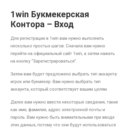
1win Букмекерская
Контора – Вход
Для регистрации в 1win вам нужно выполнить
несколько простых шагов. Сначала вам нужно
перейти на официальный сайт 1win, а затем нажать
на кнопку “Зарегистрироваться”.
Затем вам будет предложено выбрать тип аккаунта:
игрок или букмекер. Вам нужно выбрать тип
аккаунта, который соответствует вашим целям.
Далее вам нужно ввести некоторые сведения, такие
как имя, фамилия, адрес электронной почты и
пароль. Вам нужно быть внимательными при вводе
этих данных, потому что они будут использоваться