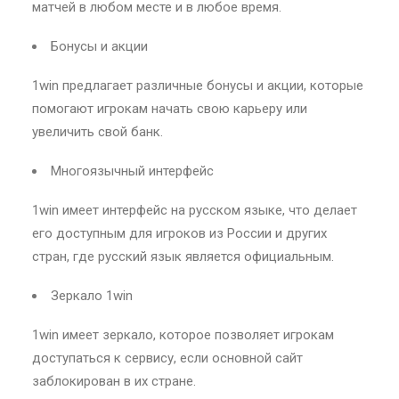
матчей в любом месте и в любое время.
Бонусы и акции
1win предлагает различные бонусы и акции, которые
помогают игрокам начать свою карьеру или
увеличить свой банк.
Многоязычный интерфейс
1win имеет интерфейс на русском языке, что делает
его доступным для игроков из России и других
стран, где русский язык является официальным.
Зеркало 1win
1win имеет зеркало, которое позволяет игрокам
доступаться к сервису, если основной сайт
заблокирован в их стране.