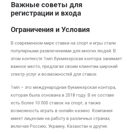
Важные советы для
регистрации и входа
Ограничения и Условия
В современном мире ставки на спорт и игры стали
популярными развлечениями для многих людей. В
этом контексте 1win букмекерская контора занимает
важное место, предлагая своим клиентам широкий
спектр услуг и возможностей для ставок.
1win – это международная букмекерская контора,
которая была основана в 2018 году. В ее составе
есть более 10 000 ставок на спорт, а также
возможность играть в онлайн-казино. Компания
имеет лицензии на работу в различных странах,
включая Россию, Украину, Казахстан и другие.