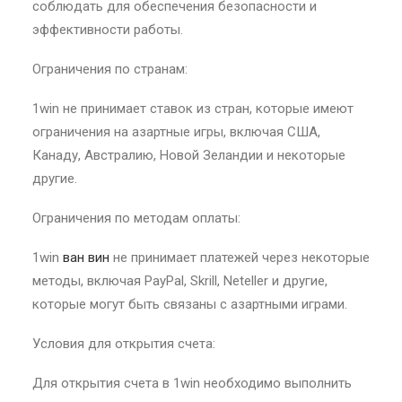
соблюдать для обеспечения безопасности и
эффективности работы.
Ограничения по странам:
1win не принимает ставок из стран, которые имеют
ограничения на азартные игры, включая США,
Канаду, Австралию, Новой Зеландии и некоторые
другие.
Ограничения по методам оплаты:
1win
ван вин
не принимает платежей через некоторые
методы, включая PayPal, Skrill, Neteller и другие,
которые могут быть связаны с азартными играми.
Условия для открытия счета:
Для открытия счета в 1win необходимо выполнить