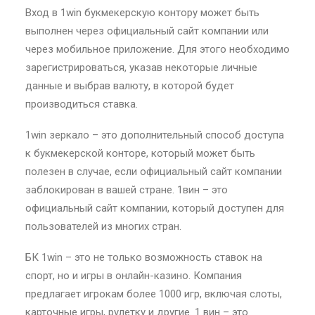
Вход в 1win букмекерскую контору может быть
выполнен через официальный сайт компании или
через мобильное приложение. Для этого необходимо
зарегистрироваться, указав некоторые личные
данные и выбрав валюту, в которой будет
производиться ставка.
1win зеркало – это дополнительный способ доступа
к букмекерской конторе, который может быть
полезен в случае, если официальный сайт компании
заблокирован в вашей стране. 1вин – это
официальный сайт компании, который доступен для
пользователей из многих стран.
БК 1win – это не только возможность ставок на
спорт, но и игры в онлайн-казино. Компания
предлагает игрокам более 1000 игр, включая слоты,
карточные игры, рулетку и другие. 1 вин – это