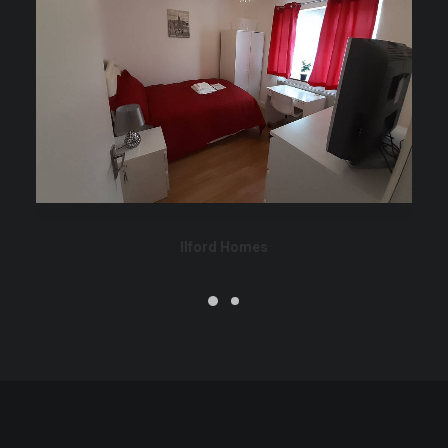
Ilford Homes