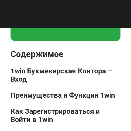
ИГРАТЬ
Содержимое
1win Букмекерская Контора –
Вход
Преимущества и Функции 1win
Как Зарегистрироваться и
Войти в 1win