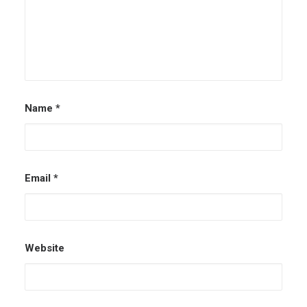
Name
*
Email
*
Website