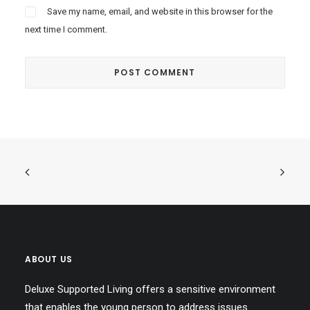
Save my name, email, and website in this browser for the
next time I comment.
ABOUT US
Deluxe Supported Living offers a sensitive environment
that enables the young person to address issues