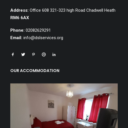
Address:
Office 608 321-323 high Road Chadwell Heath
RM6 6AX
Phone:
02082629291
Email:
info@dslservices.org
OUR ACCOMMODATION