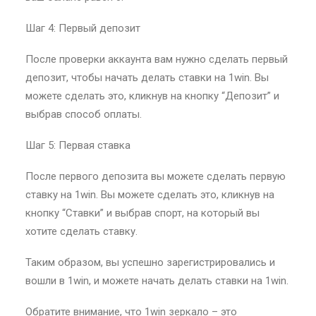
Шаг 4: Первый депозит
После проверки аккаунта вам нужно сделать первый
депозит, чтобы начать делать ставки на 1win. Вы
можете сделать это, кликнув на кнопку “Депозит” и
выбрав способ оплаты.
Шаг 5: Первая ставка
После первого депозита вы можете сделать первую
ставку на 1win. Вы можете сделать это, кликнув на
кнопку “Ставки” и выбрав спорт, на который вы
хотите сделать ставку.
Таким образом, вы успешно зарегистрировались и
вошли в 1win, и можете начать делать ставки на 1win.
Обратите внимание, что 1win зеркало – это