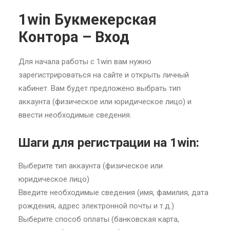
1win Букмекерская
Контора – Вход
Для начала работы с 1win вам нужно
зарегистрироваться на сайте и открыть личный
кабинет. Вам будет предложено выбрать тип
аккаунта (физическое или юридическое лицо) и
ввести необходимые сведения.
Шаги для регистрации на 1win:
Выберите тип аккаунта (физическое или
юридическое лицо)
Введите необходимые сведения (имя, фамилия, дата
рождения, адрес электронной почты и т.д.)
Выберите способ оплаты (банковская карта,