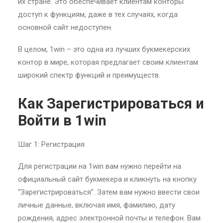
их стране. Это обеспечивает клиентам конторы
доступ к функциям, даже в тех случаях, когда
основной сайт недоступен.
В целом, 1win – это одна из лучших букмекерских
контор в мире, которая предлагает своим клиентам
широкий спектр функций и преимуществ.
Как Зарегистрироваться и
Войти в 1win
Шаг 1: Регистрация
Для регистрации на 1win вам нужно перейти на
официальный сайт букмекера и кликнуть на кнопку
“Зарегистрироваться”. Затем вам нужно ввести свои
личные данные, включая имя, фамилию, дату
рождения, адрес электронной почты и телефон. Вам