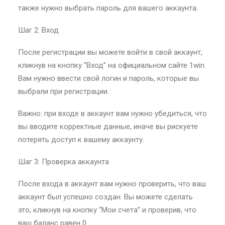
также нужно выбрать пароль для вашего аккаунта.
Шаг 2: Вход
После регистрации вы можете войти в свой аккаунт,
кликнув на кнопку “Вход” на официальном сайте 1win.
Вам нужно ввести свой логин и пароль, которые вы
выбрали при регистрации.
Важно: при входе в аккаунт вам нужно убедиться, что
вы вводите корректные данные, иначе вы рискуете
потерять доступ к вашему аккаунту.
Шаг 3: Проверка аккаунта
После входа в аккаунт вам нужно проверить, что ваш
аккаунт был успешно создан. Вы можете сделать
это, кликнув на кнопку “Мои счета” и проверив, что
ваш баланс равен 0.