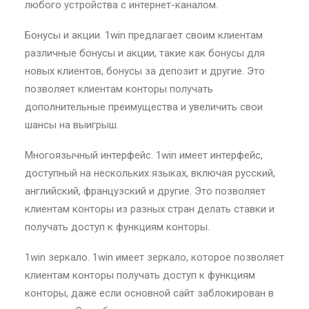
любого устройства с интернет-каналом.
Бонусы и акции. 1win предлагает своим клиентам
различные бонусы и акции, такие как бонусы для
новых клиентов, бонусы за депозит и другие. Это
позволяет клиентам конторы получать
дополнительные преимущества и увеличить свои
шансы на выигрыш.
Многоязычный интерфейс. 1win имеет интерфейс,
доступный на нескольких языках, включая русский,
английский, французский и другие. Это позволяет
клиентам конторы из разных стран делать ставки и
получать доступ к функциям конторы.
1win зеркало. 1win имеет зеркало, которое позволяет
клиентам конторы получать доступ к функциям
конторы, даже если основной сайт заблокирован в