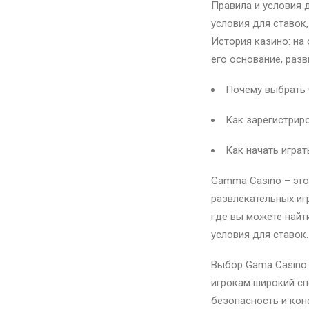
Правила и условия д
условия для ставок
История казино: на
его основание, разв
Почему выбрать 
Как зарегистрир
Как начать играт
Gamma Casino – это
развлекательных иг
где вы можете найт
условия для ставок.
Выбор Gama Casino 
игрокам широкий сп
безопасность и кон