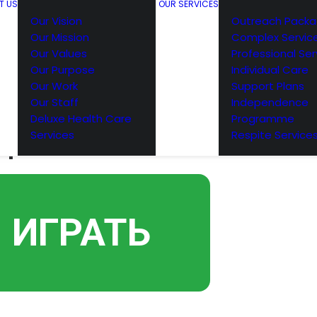
T US
OUR SERVICES
Our Vision
Outreach Pack
Our Mission
Complex Servic
Our Values
Professional Ser
Our Purpose
Individual Care
Our Work
Support Plans
Our Staff
Independence
sino Online – официальный
Deluxe Health Care
Programme
Services
Respite Service
зеркало
ИГРАТЬ