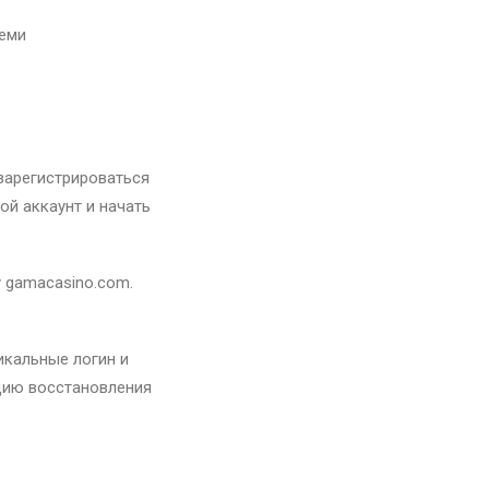
семи
 зарегистрироваться
ой аккаунт и начать
 gamacasino.com.
икальные логин и
кцию восстановления