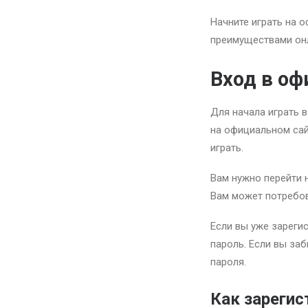
Начните играть на 
преимуществами он
Вход в оф
Для начала играть 
на официальном сай
играть.
Вам нужно перейти 
Вам может потребов
Если вы уже зарегис
пароль. Если вы за
пароля.
Как зарегис