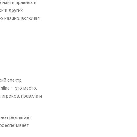
 найти правила и
и и других.
ию казино, включая
кий спектр
line – это место,
игроков, правила и
ино предлагает
 обеспечивает