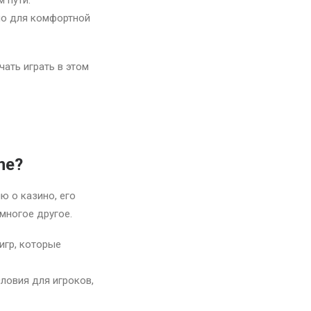
 пути.
жно для комфортной
ать играть в этом
ne?
ю о казино, его
 многое другое.
игр, которые
словия для игроков,