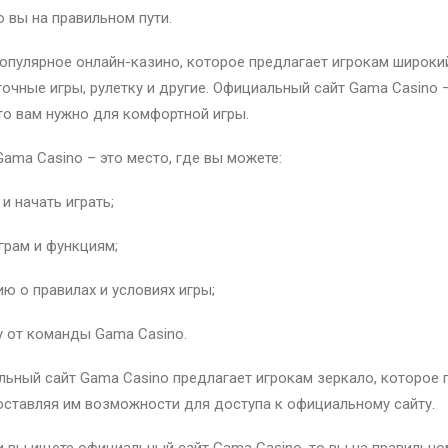
о вы на правильном пути.
популярное онлайн-казино, которое предлагает игрокам широкий
очные игры, рулетку и другие. Официальный сайт Gama Casino –
что вам нужно для комфортной игры.
ama Casino – это место, где вы можете:
и начать играть;
грам и функциям;
ю о правилах и условиях игры;
 от команды Gama Casino.
льный сайт Gama Casino предлагает игрокам зеркало, которое 
е оставляя им возможности для доступа к официальному сайту.