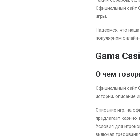
Таким образом, есл
Официальный сайт G
игры.
Надеемся, что наша
популярном онлайн-
Gama Casi
О чем говор
Официальный сайт G
истории, описание и
Описание игр: на оф
предлагает казино, 
Условия для игроко
включая требования 