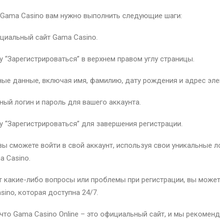
 Gama Casino вам нужно выполнить следующие шаги:
ициальный сайт Gama Casino.
у “Зарегистрироваться” в верхнем правом углу страницы.
чные данные, включая имя, фамилию, дату рождения и адрес эл
ный логин и пароль для вашего аккаунта.
у “Зарегистрироваться” для завершения регистрации.
ы сможете войти в свой аккаунт, используя свои уникальные ло
a Casino.
ут какие-либо вопросы или проблемы при регистрации, вы может
ino, которая доступна 24/7.
 что Gama Casino Online – это официальный сайт, и мы рекомен