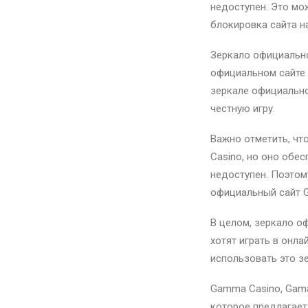
недоступен. Это мож
блокировка сайта на
Зеркало официально
официальном сайте G
зеркале официально
честную игру.
Важно отметить, чт
Casino, но оно обе
недоступен. Поэтом
официальный сайт G
В целом, зеркало о
хотят играть в онл
использовать это зе
Gamma Casino, Gama
которое предлагает