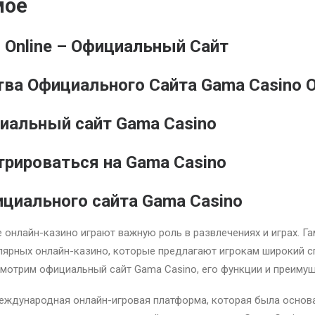
мое
 Online – Официальный Сайт
а Официального Сайта Gama Casino O
иальный сайт Gama Casino
трироваться на Gama Casino
циального сайта Gama Casino
 онлайн-казино играют важную роль в развлечениях и играх. Га
лярных онлайн-казино, которые предлагают игрокам широкий спе
смотрим официальный сайт Gama Casino, его функции и преимущ
международная онлайн-игровая платформа, которая была основан