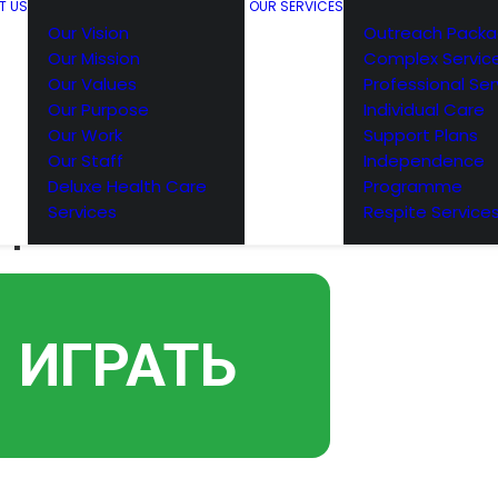
T US
OUR SERVICES
Our Vision
Outreach Pack
Our Mission
Complex Servic
Our Values
Professional Ser
Our Purpose
Individual Care
Our Work
Support Plans
Our Staff
Independence
sino Online – официальный
Deluxe Health Care
Programme
Services
Respite Service
зеркало
ИГРАТЬ