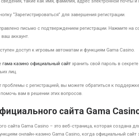
 сведения, такие как имя, фамилия, адрес электронной почты и 
кнопку “Зарегистрироваться” для завершения регистрации.
тправлено письмо с подтверждением регистрации. Нажмите на с
 ваш аккаунт.
оступен доступ к игровым автоматам и функциям Gama Casino.
те
гама казино официальный сайт
хранить свой пароль в секрете 
ьих лиц.
ут проблемы с регистрацией, вы можете обратиться к поддержке
 помочь вам в решении этих вопросов.
фициального сайта Gama Casin
го сайта Gama Casino – это веб-страница, которая создана дл
функциям онлайн-казино Gama Casino, когда официальный сайт