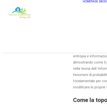
HOMEPAGE
ABOU
come, sotto condizion
dalla scelta di un pe
caselle sicure. Le de
entropia e informazio
dimostrando come il 
nella teoria dell ‘inf
fenomeni di probabili
fondamentale per comp
modificare le proprie
Come la topol