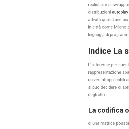
realistici e di svilupp
distribuzioni
autoplay
attività quotidiane pi
in città come Milano 
linguaggi di programma
Indice La s
L’ interesse per quest
rappresentazione spaz
universali applicabili
si può decidere di ap
degli altri.
La codifica o
di una matrice possono