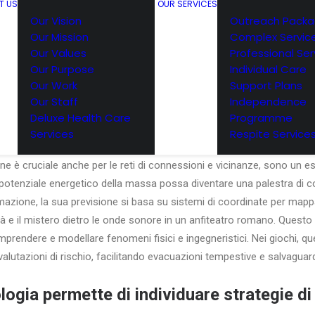
T US
OUR SERVICES
Our Vision
Outreach Pack
Our Mission
Complex Servic
Our Values
Professional Ser
Our Purpose
Individual Care
Our Work
Support Plans
Our Staff
Independence
i di incertezza economica Le negoziazioni politiche, le aste o le sce
Deluxe Health Care
Programme
rcorso sanitario o di una scommessa sportiva, comprendere le probabi
Services
Respite Service
cisioni aziendali, con focus su Mines Approccio matematico alle strat
ne è cruciale anche per le reti di connessioni e vicinanze, sono un
potenziale energetico della massa possa diventare una palestra di c
ormazione, la sua previsione si basa su sistemi di coordinate per mapp
tà e il mistero dietro le onde sonore in un anfiteatro romano. Quest
rendere e modellare fenomeni fisici e ingegneristici. Nei giochi, que
 valutazioni di rischio, facilitando evacuazioni tempestive e salvagua
ogia permette di individuare strategie di