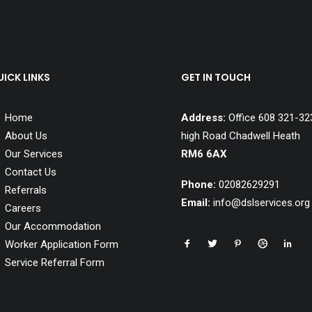
ICK LINKS
GET IN TOUCH
Home
Address:
Office 608 321-32
About Us
high Road Chadwell Heath
Our Services
RM6 6AX
Contact Us
Phone:
02082629291
Referrals
Email:
info@dslservices.org
Careers
Our Accommodation
Ilford Homes
Dagenham Homes
Worker Application Form
Service Referral Form