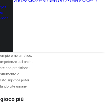
OUR ACCOMMODATIONS
REFERRALS
CAREERS
CONTACT US
ages
es
vices
lte di molte persone,
lità di trovare mine o
s
egie: covarianza,
 esempio emblematico,
ompetenze utili anche
are con precisione i
o strumento è
sto significa poter
rdando vite umane.
 gioco più