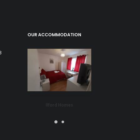
OUR ACCOMMODATION
3
Ilford Homes
Dage