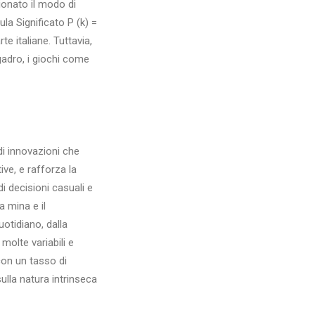
zionato il modo di
la Significato P (k) =
e italiane. Tuttavia,
gadro, i giochi come
di innovazioni che
ive, e rafforza la
 decisioni casuali e
a mina e il
uotidiano, dalla
molte variabili e
con un tasso di
ulla natura intrinseca