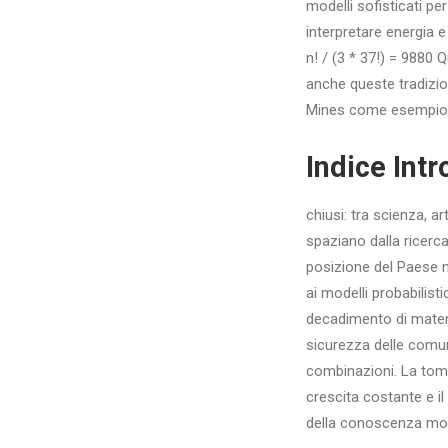
modelli sofisticati per
interpretare energia 
n! / (3 * 37!) = 9880 
anche queste tradizio
Mines come esempio di 
Indice Intr
chiusi: tra scienza, a
spaziano dalla ricerca
posizione del Paese n
ai modelli probabilist
decadimento di materia
sicurezza delle comuni
combinazioni. La tom
crescita costante e i
della conoscenza mode