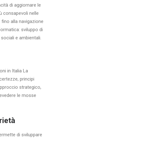
acità di aggiornare le
iù consapevoli nelle
, fino alla navigazione
ormatica: sviluppo di
sociali e ambientali.
i in Italia La
ertezze, principi
approccio strategico,
prevedere le mosse
rietà
ermette di sviluppare