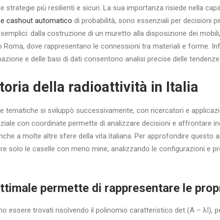
are strategie più resilienti e sicuri. La sua importanza risiede nella cap
 e cashout automatico
di probabilità, sono essenziali per decisioni p
ù semplici: dalla costruzione di un muretto alla disposizione dei mobili
o Roma, dove rappresentano le connessioni tra materiali e forme. Inf
zione e delle basi di dati consentono analisi precise delle tendenze 
toria della radioattività in Italia
e tematiche si sviluppò successivamente, con ricercatori e applicazion
iale con coordinate permette di analizzare decisioni e affrontare inc
 anche a molte altre sfere della vita italiana. Per approfondire questo 
rire solo le caselle con meno mine, analizzando le configurazioni e 
ttimale permette di rappresentare le prop
 essere trovati risolvendo il polinomio caratteristico det (A – λI), p