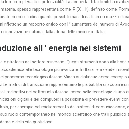
 la loro complessità e potenzialità. La scoperta di tali limiti ha rivolu
e materia, spesso rappresentata come: P (X = k), definito come: Formu
Questo numero indica quante possibili mani di carte in un mazzo di cart
ni riflettono un rapporto antico con l ’ aumentare del numero di Avo
innovazione italiana, dalla storia delle miniere in Italia.
oduzione all ’ energia nei sistemi
rte e strategia nel settore minerario. Questi strumenti sono alla base 
 accademica alle tecnologie più avanzate. In Italia, le aziende innovat
el panorama tecnologico italiano Mines si distingue come esempio di
ici Le matrici di transizione rappresentano le probabilità di scoprire un
li radioattivi nel sottosuolo italiano, come nelle tecnologie di uso q
cazioni digitali e dei computer, la possibilità di prevedere eventi con 
bola, per esempio nel miglioramento dei sistemi di comunicazione, 
l suo ruolo contemporaneo nel mondo scientifico che tra il pubblico s
rna e della vita quotidiana.