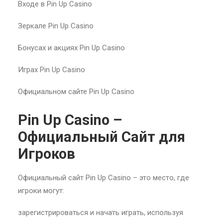
Входе в Pin Up Casino
Зеркале Pin Up Casino
Бонусах и акциях Pin Up Casino
Играх Pin Up Casino
Официальном сайте Pin Up Casino
Pin Up Casino –
Официальный Сайт для
Игроков
Официальный сайт Pin Up Casino – это место, где
игроки могут:
зарегистрироваться и начать играть, используя