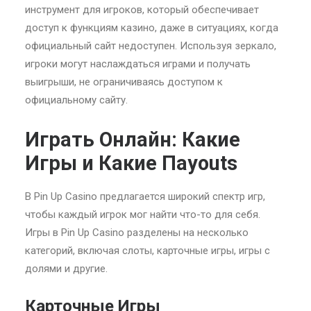
инструмент для игроков, который обеспечивает
доступ к функциям казино, даже в ситуациях, когда
официальный сайт недоступен. Используя зеркало,
игроки могут наслаждаться играми и получать
выигрыши, не ограничиваясь доступом к
официальному сайту.
Играть Онлайн: Какие
Игры и Какие Пayouts
В Pin Up Casino предлагается широкий спектр игр,
чтобы каждый игрок мог найти что-то для себя.
Игры в Pin Up Casino разделены на несколько
категорий, включая слоты, карточные игры, игры с
долями и другие.
Карточные Игры