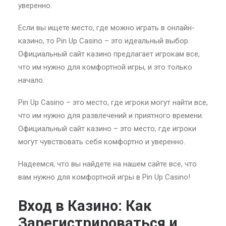
уверенно.
Если вы ищете место, где можно играть в онлайн-
казино, то Pin Up Casino – это идеальный выбор.
Официальный сайт казино предлагает игрокам все,
что им нужно для комфортной игры, и это только
начало.
Pin Up Casino – это место, где игроки могут найти все,
что им нужно для развлечений и приятного времени.
Официальный сайт казино – это место, где игроки
могут чувствовать себя комфортно и уверенно.
Надеемся, что вы найдете на нашем сайте все, что
вам нужно для комфортной игры в Pin Up Casino!
Вход в Казино: Как
Зарегистрироваться и