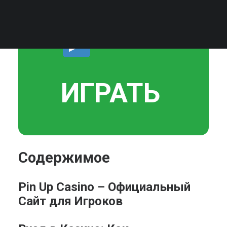
ИГРАТЬ
Содержимое
Pin Up Casino – Официальный
Сайт для Игроков