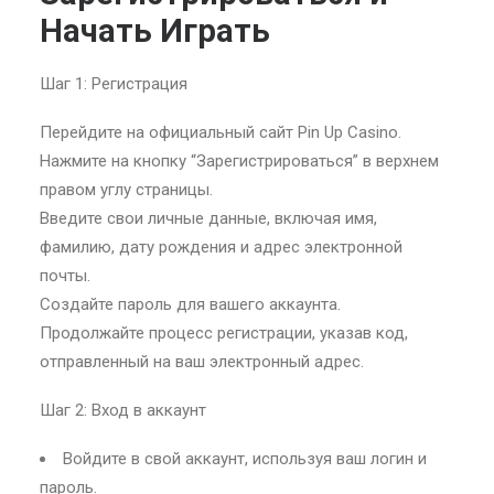
Начать Играть
Шаг 1: Регистрация
Перейдите на официальный сайт Pin Up Casino.
Нажмите на кнопку “Зарегистрироваться” в верхнем
правом углу страницы.
Введите свои личные данные, включая имя,
фамилию, дату рождения и адрес электронной
почты.
Создайте пароль для вашего аккаунта.
Продолжайте процесс регистрации, указав код,
отправленный на ваш электронный адрес.
Шаг 2: Вход в аккаунт
Войдите в свой аккаунт, используя ваш логин и
пароль.