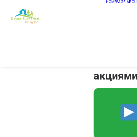
HOMEPAGE
ABOU
Выбирае
момент
акциям