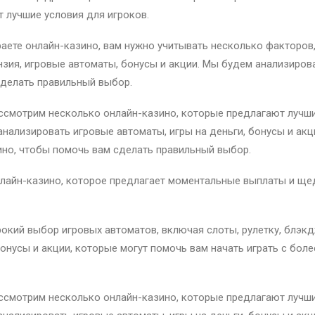
 лучшие условия для игроков.
аете онлайн-казино, вам нужно учитывать несколько факторов,
нзия, игровые автоматы, бонусы и акции. Мы будем анализиров
делать правильный выбор.
ассмотрим несколько онлайн-казино, которые предлагают лучш
анализировать игровые автоматы, игры на деньги, бонусы и акц
ино, чтобы помочь вам сделать правильный выбор.
лайн-казино, которое предлагает моментальные выплаты и щед
окий выбор игровых автоматов, включая слоты, рулетку, блэкд
онусы и акции, которые могут помочь вам начать играть с бол
ассмотрим несколько онлайн-казино, которые предлагают лучш