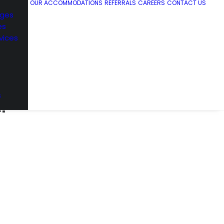
OUR ACCOMMODATIONS
REFERRALS
CAREERS
CONTACT US
ages
es
vices
 с
s
дрыми