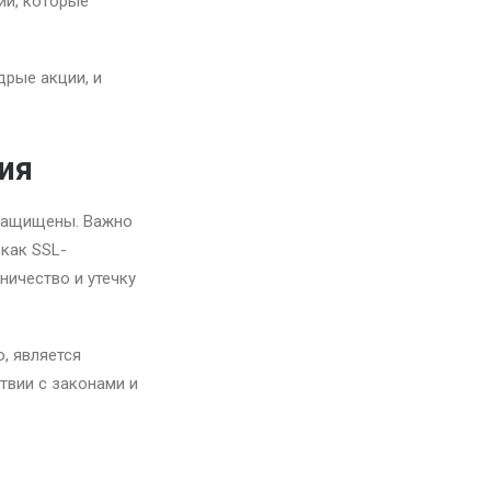
ии, которые
рые акции, и
ия
 защищены. Важно
 как SSL-
ичество и утечку
, является
твии с законами и