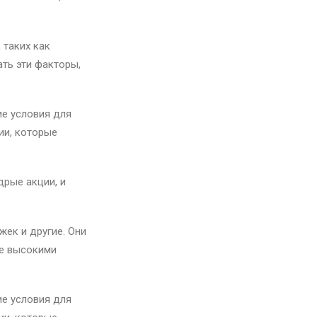
 таких как
ать эти факторы,
ие условия для
ии, которые
рые акции, и
жек и другие. Они
ее высокими
ие условия для