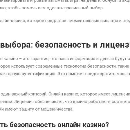
анализировать игровые автоматы, игры на деньги, бонусы и акц
ино, чтобы помочь вам сделать правильный выбор.
лайн-казино, которое предлагает моментальные выплаты и щед
выбора: безопасность и лиценз
н казино – это гарантия, что ваша информация и деньги будут
торое использует современные технологии безопасности, такие
акторную аутентификацию. Это поможет предотвратить мошенн
 один важный критерий. Онлайн казино, которое имеет лицензию
нным. Лицензия обеспечивает, что казино работает в соответс
оки имеют защиту от мошенничества.
ть безопасность онлайн казино?