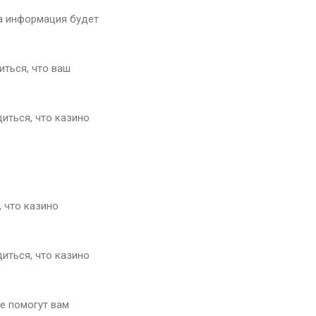
ша информация будет
иться, что ваш
иться, что казино
, что казино
иться, что казино
е помогут вам