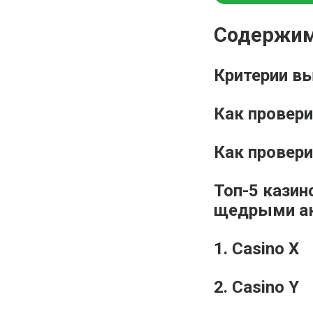
Содержи
Критерии вы
Как провери
Как провери
Топ-5 кази
щедрыми а
1. Casino X
2. Casino Y