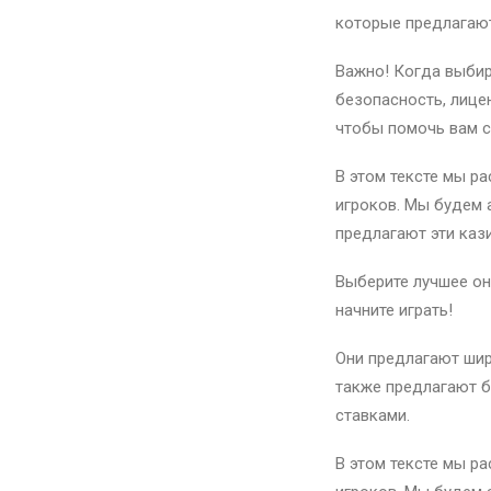
которые предлагают
Важно! Когда выбир
безопасность, лице
чтобы помочь вам с
В этом тексте мы р
игроков. Мы будем 
предлагают эти каз
Выберите лучшее он
начните играть!
Они предлагают шир
также предлагают б
ставками.
В этом тексте мы р