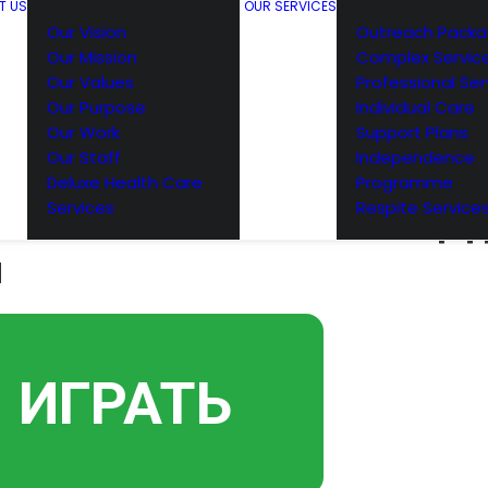
T US
OUR SERVICES
Our Vision
Outreach Pack
Our Mission
Complex Servic
Our Values
Professional Ser
Our Purpose
Individual Care
Our Work
Support Plans
Our Staff
Independence
м топ-казино онлайн 2025
Deluxe Health Care
Programme
Services
Respite Service
альными выплатами и ще
и
ИГРАТЬ