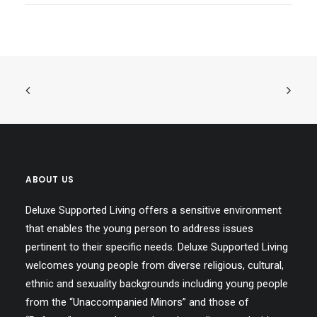
ABOUT US
Deluxe Supported Living offers a sensitive environment
that enables the young person to address issues
pertinent to their specific needs. Deluxe Supported Living
welcomes young people from diverse religious, cultural,
ethnic and sexuality backgrounds including young people
from the “Unaccompanied Minors” and those of