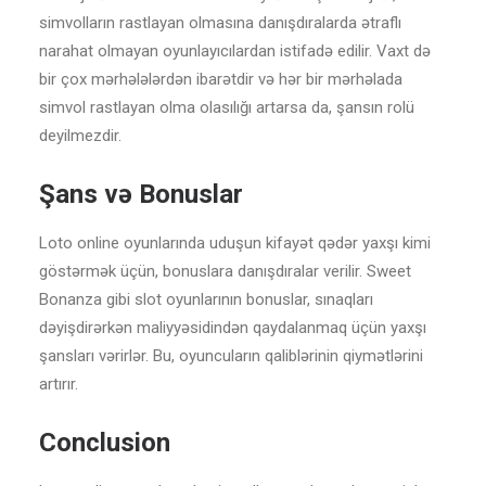
simvolların rastlayan olmasına danışdıralarda ətraflı
narahat olmayan oyunlayıcılardan istifadə edilir. Vaxt də
bir çox mərhələlərdən ibarətdir və hər bir mərhəlada
simvol rastlayan olma olasılığı artarsa da, şansın rolü
deyilmezdir.
Şans və Bonuslar
Loto online oyunlarında uduşun kifayət qədər yaxşı kimi
göstərmək üçün, bonuslara danışdıralar verilir. Sweet
Bonanza gibi slot oyunlarının bonuslar, sınaqları
dəyişdirərkən maliyyəsidindən qaydalanmaq üçün yaxşı
şansları vərirlər. Bu, oyuncuların qaliblərinin qiymətlərini
artırır.
Conclusion