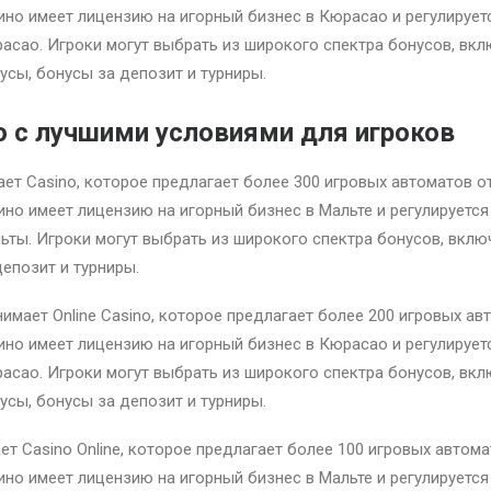
ино имеет лицензию на игорный бизнес в Кюрасао и регулирует
асао. Игроки могут выбрать из широкого спектра бонусов, вк
усы, бонусы за депозит и турниры.
о с лучшими условиями для игроков
ает Casino, которое предлагает более 300 игровых автоматов о
ино имеет лицензию на игорный бизнес в Мальте и регулируетс
ьты. Игроки могут выбрать из широкого спектра бонусов, вклю
епозит и турниры.
нимает Online Casino, которое предлагает более 200 игровых а
ино имеет лицензию на игорный бизнес в Кюрасао и регулирует
асао. Игроки могут выбрать из широкого спектра бонусов, вк
усы, бонусы за депозит и турниры.
ет Casino Online, которое предлагает более 100 игровых автом
ино имеет лицензию на игорный бизнес в Мальте и регулируетс