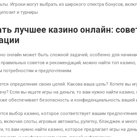
ьты. Игроки могут выбрать из широкого спектра бонусов, вклю
епозит и турниры.
ть лучшее казино онлайн: сове
ации
но онлайн может быть сложной задачей, особенно для начина
правильных советов и рекомендаций, можно найти топ казино,
м потребностям и предпочтениям.
тся определение своих целей. Какова ваша цель? Хотите вы иг
чу? Если вы ищете игры на деньги, то вам нужно найти казино,
также обеспечивает безопасность и конфиденциальность вашей
тся выбор казино, которое соответствует вашим предпочтения
, включая слоты, игровые автоматы, рулетку, блэкджек и много
и, то вам нужно найти казино, которое предлагает игры на день