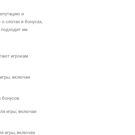
репутацию и
о слотах и бонусах,
 подходит им.
агают игрокам
 игры, включая
 бонусов.
для игры, включая
ля игры, включая