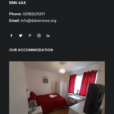
RM6 6AX
Phone:
02082629291
Email:
info@dslservices.org
OUR ACCOMMODATION