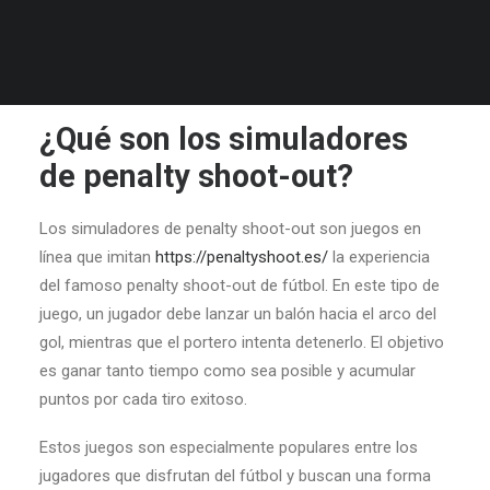
este artículo, exploraremos una forma única de jugar que
ha ganado popularidad en recientes años: los
simuladores de penalty shoot-out.
¿Qué son los simuladores
de penalty shoot-out?
Los simuladores de penalty shoot-out son juegos en
línea que imitan
https://penaltyshoot.es/
la experiencia
del famoso penalty shoot-out de fútbol. En este tipo de
juego, un jugador debe lanzar un balón hacia el arco del
gol, mientras que el portero intenta detenerlo. El objetivo
es ganar tanto tiempo como sea posible y acumular
puntos por cada tiro exitoso.
Estos juegos son especialmente populares entre los
jugadores que disfrutan del fútbol y buscan una forma