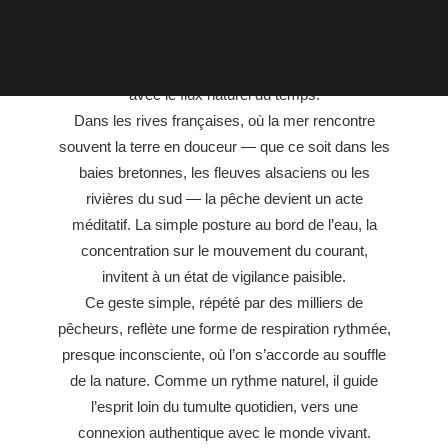
les eaux qui l’entourent. Cette pratique millénaire,
transmise de génération en génération, révèle une
forme de présence attentive, un dialogue silencieux
avec le flux naturel du temps.
Dans les rives françaises, où la mer rencontre
souvent la terre en douceur — que ce soit dans les
baies bretonnes, les fleuves alsaciens ou les
rivières du sud — la pêche devient un acte
méditatif. La simple posture au bord de l’eau, la
concentration sur le mouvement du courant,
invitent à un état de vigilance paisible.
Ce geste simple, répété par des milliers de
pêcheurs, reflète une forme de respiration rythmée,
presque inconsciente, où l’on s’accorde au souffle
de la nature. Comme un rythme naturel, il guide
l’esprit loin du tumulte quotidien, vers une
connexion authentique avec le monde vivant.