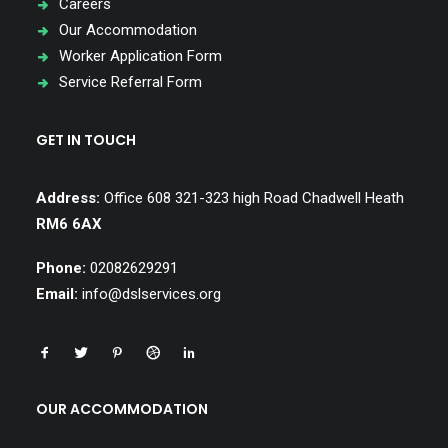
Careers
Our Accommodation
Worker Application Form
Service Referral Form
GET IN TOUCH
Address:
Office 608 321-323 high Road Chadwell Heath
RM6 6AX
Phone:
02082629291
Email:
info@dslservices.org
OUR ACCOMMODATION