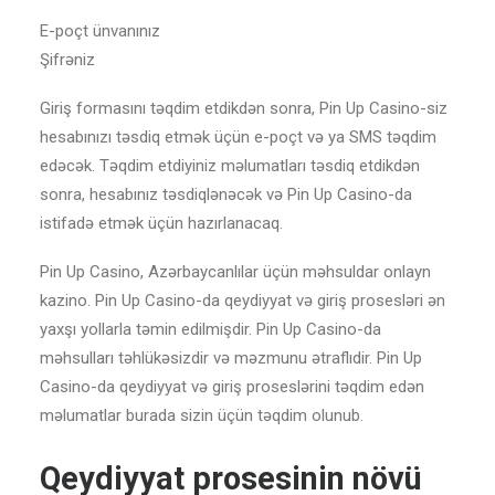
E-poçt ünvanınız
Şifrəniz
Giriş formasını təqdim etdikdən sonra, Pin Up Casino-siz
hesabınızı təsdiq etmək üçün e-poçt və ya SMS təqdim
edəcək. Təqdim etdiyiniz məlumatları təsdiq etdikdən
sonra, hesabınız təsdiqlənəcək və Pin Up Casino-da
istifadə etmək üçün hazırlanacaq.
Pin Up Casino, Azərbaycanlılar üçün məhsuldar onlayn
kazino. Pin Up Casino-da qeydiyyat və giriş prosesləri ən
yaxşı yollarla təmin edilmişdir. Pin Up Casino-da
məhsulları təhlükəsizdir və məzmunu ətraflıdir. Pin Up
Casino-da qeydiyyat və giriş proseslərini təqdim edən
məlumatlar burada sizin üçün təqdim olunub.
Qeydiyyat prosesinin növü