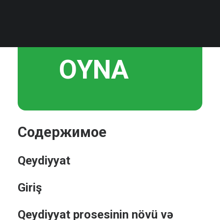
OYNA
Содержимое
Qeydiyyat
Giriş
Qeydiyyat prosesinin növü və