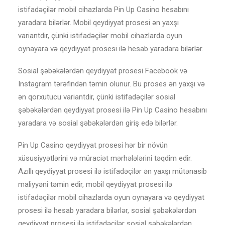
istifadəçilər mobil cihazlarda Pin Up Casino hesabını
yaradara bilərlər. Mobil qeydiyyat prosesi ən yaxşı
variantdir, çünki istifadəçilər mobil cihazlarda oyun
oynayara və qeydiyyat prosesi ilə hesab yaradara bilərlər.
Sosial şəbəkələrdən qeydiyyat prosesi Facebook və
Instagram tərəfindən təmin olunur. Bu proses ən yaxşı və
ən qorxutucu variantdir, çünki istifadəçilər sosial
şəbəkələrdən qeydiyyat prosesi ilə Pin Up Casino hesabını
yaradara və sosial şəbəkələrdən giriş edə bilərlər.
Pin Up Casino qeydiyyat prosesi hər bir növün
xüsusiyyətlərini və müraciət mərhələlərini təqdim edir.
Azıllı qeydiyyat prosesi ilə istifadəçilər ən yaxşı mütənasib
maliyyəni təmin edir, mobil qeydiyyat prosesi ilə
istifadəçilər mobil cihazlarda oyun oynayara və qeydiyyat
prosesi ilə hesab yaradara bilərlər, sosial şəbəkələrdən
qeydiyyat prosesi ilə istifadəçilər sosial şəbəkələrdən