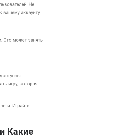
льзователей. Не
к вашему аккаунту.
. Это может занять
 доступны
ать игру, которая
ньги. Играйте
 и Какие