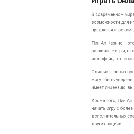
Играть Онла
В современном мире
возможности для иг
предлагая игрокам ш
Пин Ап Казино – эт
различные игры, вкл
интерфейс, что позв
Один из главных пр
могут быть уверены 
имеет лицензию, вы
Кроме того, Пин Ап
начать игру с боле
дополнительных сре
других акциях.