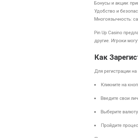
Бонусы и акции: пр
Удобство и безопас
Многоязычность: са
Pin Up Casino предл
другие. Игроки могу
Как Зарегис
Для регистрации на
Кликните на кно
Введите свои ли
Выберите валюту
Пройдите процес