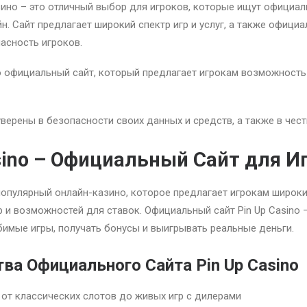
зино – это отличный выбор для игроков, которые ищут официа
н. Сайт предлагает широкий спектр игр и услуг, а также официа
асность игроков.
о официальный сайт, который предлагает игрокам возможность 
верены в безопасности своих данных и средств, а также в чест
sino – Официальный Сайт для И
 популярный онлайн-казино, которое предлагает игрокам широк
 и возможностей для ставок. Официальный сайт Pin Up Casino –
бимые игры, получать бонусы и выигрывать реальные деньги.
а Официального Сайта Pin Up Casino
 от классических слотов до живых игр с дилерами