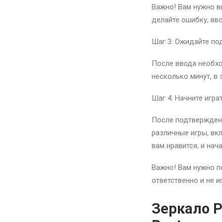
Важно! Вам нужно в
делайте ошибку, вво
Шаг 3: Ожидайте по
После ввода необхо
несколько минут, в
Шаг 4: Начните игра
После подтверждени
различные игры, вкл
вам нравится, и нача
Важно! Вам нужно по
ответственно и не и
Зеркало P