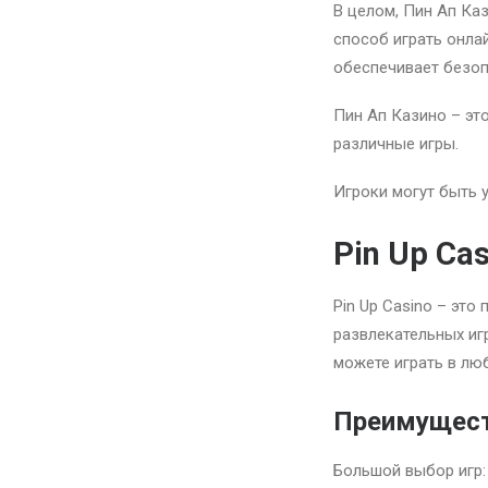
В целом, Пин Ап Ка
способ играть онлай
обеспечивает безоп
Пин Ап Казино – эт
различные игры.
Игроки могут быть у
Pin Up Ca
Pin Up Casino – это
развлекательных игр
можете играть в лю
Преимуществ
Большой выбор игр: