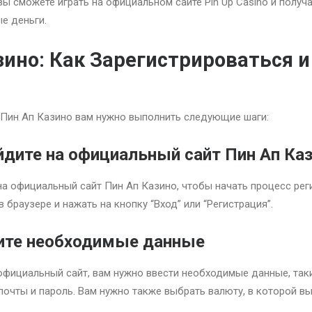
вы сможете играть на официальном сайте Pin Up Casino и получ
е деньги.
зино: Как Зарегистрироваться 
 Пин Ап Казино вам нужно выполнить следующие шаги:
йдите на официальный сайт Пин Ап Ка
на официальный сайт Пин Ап Казино, чтобы начать процесс рег
в браузере и нажать на кнопку “Вход” или “Регистрация”.
дите необходимые данные
официальный сайт, вам нужно ввести необходимые данные, таки
очты и пароль. Вам нужно также выбрать валюту, в которой вы 