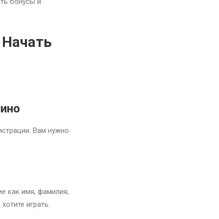
ать бонусы и
и Начать
зино
истрации. Вам нужно
е как имя, фамилия,
хотите играть.