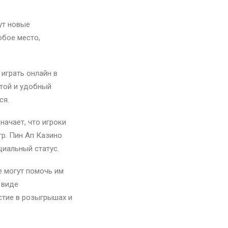
ут новые
обое место,
играть онлайн в
стой и удобный
ся.
начает, что игроки
гр. Пин Ап Казино
иальный статус.
е могут помочь им
 виде
стие в розыгрышах и