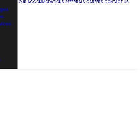
OUR ACCOMMODATIONS
REFERRALS
CAREERS
CONTACT US
ages
es
vices
 Pin Up
s
ало