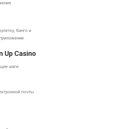
жения
рулетку, бинго и
 приложении.
 Up Casino
щие шаги:
лектронной почты