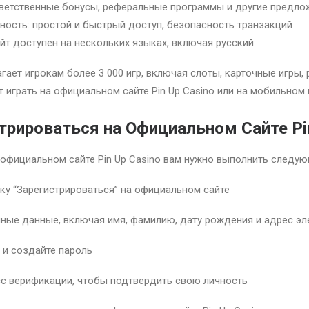
иветственные бонусы, реферальные программы и другие предло
ность: простой и быстрый доступ, безопасность транзакций
йт доступен на нескольких языках, включая русский
агает игрокам более 3 000 игр, включая слоты, карточные игры, 
т играть на официальном сайте Pin Up Casino или на мобильном
трироваться на Официальном Сайте Pin
 официальном сайте Pin Up Casino вам нужно выполнить следую
пку “Зарегистрироваться” на официальном сайте
чные данные, включая имя, фамилию, дату рождения и адрес э
 и создайте пароль
с верификации, чтобы подтвердить свою личность