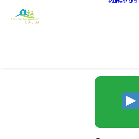
HOMEPAGE
ABOU
Пин Ап 
Casino и