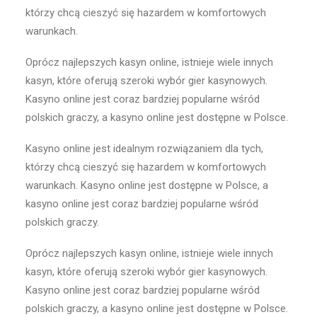
którzy chcą cieszyć się hazardem w komfortowych
warunkach.
Oprócz najlepszych kasyn online, istnieje wiele innych
kasyn, które oferują szeroki wybór gier kasynowych.
Kasyno online jest coraz bardziej popularne wśród
polskich graczy, a kasyno online jest dostępne w Polsce.
Kasyno online jest idealnym rozwiązaniem dla tych,
którzy chcą cieszyć się hazardem w komfortowych
warunkach. Kasyno online jest dostępne w Polsce, a
kasyno online jest coraz bardziej popularne wśród
polskich graczy.
Oprócz najlepszych kasyn online, istnieje wiele innych
kasyn, które oferują szeroki wybór gier kasynowych.
Kasyno online jest coraz bardziej popularne wśród
polskich graczy, a kasyno online jest dostępne w Polsce.