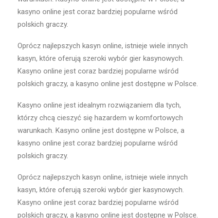
kasyno online jest coraz bardziej popularne wśród
polskich graczy.
Oprócz najlepszych kasyn online, istnieje wiele innych
kasyn, które oferują szeroki wybór gier kasynowych.
Kasyno online jest coraz bardziej popularne wśród
polskich graczy, a kasyno online jest dostępne w Polsce.
Kasyno online jest idealnym rozwiązaniem dla tych,
którzy chcą cieszyć się hazardem w komfortowych
warunkach. Kasyno online jest dostępne w Polsce, a
kasyno online jest coraz bardziej popularne wśród
polskich graczy.
Oprócz najlepszych kasyn online, istnieje wiele innych
kasyn, które oferują szeroki wybór gier kasynowych.
Kasyno online jest coraz bardziej popularne wśród
polskich graczy, a kasyno online jest dostępne w Polsce.