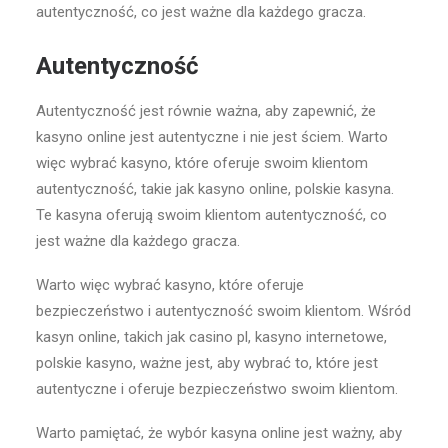
autentyczność, co jest ważne dla każdego gracza.
Autentyczność
Autentyczność jest równie ważna, aby zapewnić, że
kasyno online jest autentyczne i nie jest ściem. Warto
więc wybrać kasyno, które oferuje swoim klientom
autentyczność, takie jak kasyno online, polskie kasyna.
Te kasyna oferują swoim klientom autentyczność, co
jest ważne dla każdego gracza.
Warto więc wybrać kasyno, które oferuje
bezpieczeństwo i autentyczność swoim klientom. Wśród
kasyn online, takich jak casino pl, kasyno internetowe,
polskie kasyno, ważne jest, aby wybrać to, które jest
autentyczne i oferuje bezpieczeństwo swoim klientom.
Warto pamiętać, że wybór kasyna online jest ważny, aby