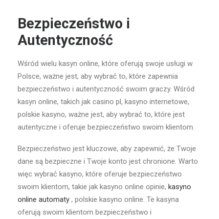
Bezpieczeństwo i
Autentyczność
Wśród wielu kasyn online, które oferują swoje usługi w
Polsce, ważne jest, aby wybrać to, które zapewnia
bezpieczeństwo i autentyczność swoim graczy. Wśród
kasyn online, takich jak casino pl, kasyno internetowe,
polskie kasyno, ważne jest, aby wybrać to, które jest
autentyczne i oferuje bezpieczeństwo swoim klientom.
Bezpieczeństwo jest kluczowe, aby zapewnić, że Twoje
dane są bezpieczne i Twoje konto jest chronione. Warto
więc wybrać kasyno, które oferuje bezpieczeństwo
swoim klientom, takie jak kasyno online opinie,
kasyno
online automaty
, polskie kasyno online. Te kasyna
oferują swoim klientom bezpieczeństwo i