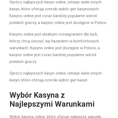
Oprócz najlepszych kasyn online, istnieje wiele innych
kasyn, które oferują szeroki wybór gier kasynowych.
Kasyno online jest coraz bardziej popularne wśród
polskich graczy, a kasyno online jest dostępne w Polsce.
Kasyno online jest idealnym rozwiązaniem dla tych,
którzy chcą cieszyć się hazardem w komfortowych
warunkach. Kasyno online jest dostępne w Polsce, a
kasyno online jest coraz bardziej popularne wśród
polskich graczy.
Oprócz najlepszych kasyn online, istnieje wiele innych
kasyn, które oferują szeroki wybór gier kasyn
Wybór Kasyna z
Najlepszymi Warunkami
Wybór kasyna online, które oferuje najlepsze warunki,