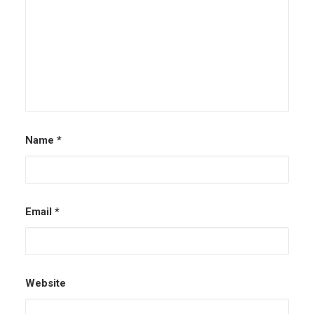
Name
*
Email
*
Website