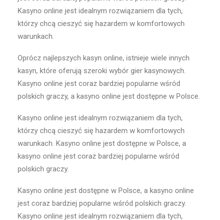
Kasyno online jest idealnym rozwiązaniem dla tych,
którzy chcą cieszyć się hazardem w komfortowych
warunkach.
Oprócz najlepszych kasyn online, istnieje wiele innych
kasyn, które oferują szeroki wybór gier kasynowych.
Kasyno online jest coraz bardziej popularne wśród
polskich graczy, a kasyno online jest dostępne w Polsce.
Kasyno online jest idealnym rozwiązaniem dla tych,
którzy chcą cieszyć się hazardem w komfortowych
warunkach. Kasyno online jest dostępne w Polsce, a
kasyno online jest coraz bardziej popularne wśród
polskich graczy.
Kasyno online jest dostępne w Polsce, a kasyno online
jest coraz bardziej popularne wśród polskich graczy.
Kasyno online jest idealnym rozwiązaniem dla tych,