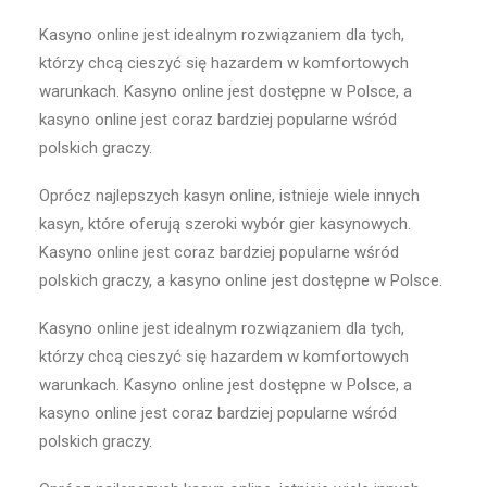
Kasyno online jest idealnym rozwiązaniem dla tych,
którzy chcą cieszyć się hazardem w komfortowych
warunkach. Kasyno online jest dostępne w Polsce, a
kasyno online jest coraz bardziej popularne wśród
polskich graczy.
Oprócz najlepszych kasyn online, istnieje wiele innych
kasyn, które oferują szeroki wybór gier kasynowych.
Kasyno online jest coraz bardziej popularne wśród
polskich graczy, a kasyno online jest dostępne w Polsce.
Kasyno online jest idealnym rozwiązaniem dla tych,
którzy chcą cieszyć się hazardem w komfortowych
warunkach. Kasyno online jest dostępne w Polsce, a
kasyno online jest coraz bardziej popularne wśród
polskich graczy.